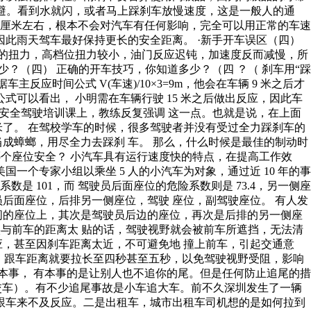
右避。看到水就闪，或者马上踩刹车放慢速度，这是一般人的通
5 厘米左右，根本不会对汽车有任何影响，完全可以用正常的车速
因此雨天驾车最好保持更长的安全距离。 ·新手开车误区（四）
 的扭力，高档位扭力较小，油门反应迟钝，加速度反而减慢，所
？（四） 正确的开车技巧，你知道多少？（四 ？（ 刹车用“踩
主反应时间公式 V(车速)/10×3=9m，他会在车辆 9 米之后才
公式可以看出， 小明需在车辆行驶 15 米之后做出反应，因此车
门的安全驾驶培训课上，教练反复强调 这一点。也就是说，在上面
 12 米了。 在驾校学车的时候，很多驾驶者并没有受过全力踩刹车的
成蟑螂，用尽全力去踩刹 车。 那么，什么时候是最佳的制动时
哪个座位安全？ 小汽车具有运行速度快的特点，在提高工作效
个专家小组以乘坐 5 人的小汽车为对象，通过近 10 年的事
 101，而 驾驶员后面座位的危险系数则是 73.4，另一侧座
驶员后面座位，后排另一侧座位，驾驶 座位，副驾驶座位。 有人发
间的座位上，其次是驾驶员后边的座位，再次是后排的另一侧座
实与前车的距离太 贴的话，驾驶视野就会被前车所遮挡，无法清
，甚至因刹车距离太近，不可避免地 撞上前车，引起交通意
等，跟车距离就要拉长至四秒甚至五秒，以免驾驶视野受阻，影响
算本事， 有本事的是让别人也不追你的尾。但是任何防止追尾的措
公交车）。有不少追尾事故是小车追大车。前不久深圳发生了一辆
跟车来不及反应。二是出租车，城市出租车司机想的是如何拉到