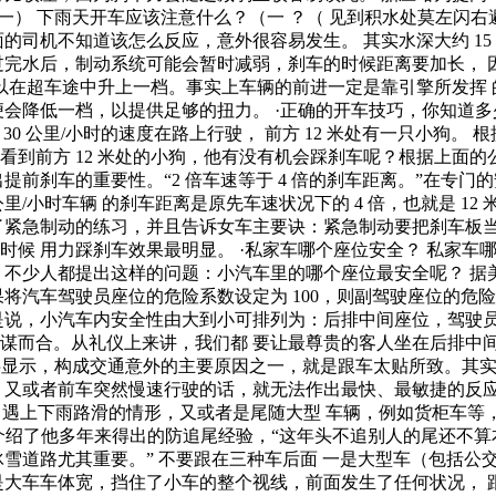
（一） 下雨天开车应该注意什么？（一 ？（ 见到积水处莫左闪
的司机不知道该怎么反应，意外很容易发生。 其实水深大约 1
过完水后，制动系统可能会暂时减弱，刹车的时候距离要加长， 
所以在超车途中升上一档。事实上车辆的前进一定是靠引擎所发挥
会降低一档，以提供足够的扭力。 ·正确的开车技巧，你知道多少
 公里/小时的速度在路上行驶， 前方 12 米处有一只小狗。 根据车
，看到前方 12 米处的小狗，他有没有机会踩刹车呢？根据上面的
提前刹车的重要性。“2 倍车速等于 4 倍的刹车距离。”在专
60 公里/小时车辆 的刹车距离是原先车速状况下的 4 倍，也就是
了紧急制动的练习，并且告诉女车主要诀：紧急制动要把刹车板当
候 用力踩刹车效果最明显。 ·私家车哪个座位安全？ 私家车
少人都提出这样的问题：小汽车里的哪个座位最安全呢？ 据美国一
车驾驶员座位的危险系数设定为 100，则副驾驶座位的危险系数是
。 也就是说，小汽车内安全性由大到小可排列为：后排中间座位，驾
谋而合。从礼仪上来讲，我们都 要让最尊贵的客人坐在后排中
数字显示，构成交通意外的主要原因之一，就是跟车太贴所致。其
，又或者前车突然慢速行驶的话，就无法作出最快、最敏捷的反应
，当遇上下雨路滑的情形，又或者是尾随大型 车辆，例如货柜车
我们介绍了他多年来得出的防追尾经验，“这年头不追别人的尾还不
冰雪道路尤其重要。” 不要跟在三种车后面 一是大型车（包括
是大车车体宽，挡住了小车的整个视线，前面发生了任何状况， 