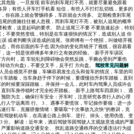
其危险，一旦发现 前车的刹车尾灯不亮，就要尽量避免跟着
各异；有些人开车打手机看 短信，有些人不打灯乱切线，更多的
话，你在路上就会警惕得多，车距就会大得多。 定期检查刹车尾
追尾的措施往往被人忽视，而刹车尾灯不亮，被别人追尾的概率
检查，这是起码的要求。 防止追尾三不要 不要急速起步，特别
；不要突然变线，特别是在车速很快的情况下，造成别人追 你
失误 或者判断失误造成的追尾。张师傅有一个绝招，叫做错开视
态，而你后面的车子也 因为你的变化而错开了视线，很容易看
，这一招是张师傅多年来行之有效的经验。 ·新手开车误区
打方向时，若 车轮轧到障碍物会突然反跳，手腕会受到严重伤
接力转动方向盘)，不要交叉手，反手打 方向盘。
驾校常见问题解
司乘人员会感觉不舒服，车辆容易发生点头和耸车的情况，车里的司
刹 车踏板，当车身趋于停下的时候，要缓慢抬升刹车踏板，直到
的时候要深踩踏板， 并保持一会儿，此时车内驾乘人员或许会
到车身停稳时才完全松开踏板。 ·新手上路驾车四原则 1 、遇
 、预防为主，确保行车安全：开车时，注意研究各类行人的心理
人宁远离而 行。 3 、遇事不要慌张，牢记操作要领：进一步
高速行车，克服骄傲情绪：要吸取“十次事故九次快”的教训，克
饮酒后驾驶机动车，在高速公路上倒车、逆行、掉头，使用伪造、变
至 3 分。 解读：近年来，酒后驾驶等因驾驶人主观故意造成的严重
严重影响道路交通安全、 扰乱道路交通秩序的交通违法行为提