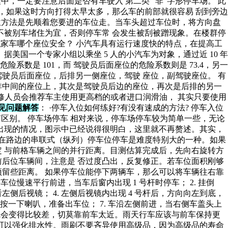
，一定要注意后面是否有车驶入 第二类 “非”字形停车场。 此
，如果这时方向打得太早太多，那么车的前部就很容易 刮到旁边
位方法是先顺着您要进的车位走。当车头超过车位时，将方向盘
不被别车堵住为宜，否则停车常 会发生被刮被蹭现象。在楼群停
私家车哪个座位安全？ 小汽车具有运行速度快的特点，在提高工
国一个专家小组以乘坐 5 人的小汽车为对象，通过近 10 年
数是 101，而 驾驶员后面座位的危险系数则是 73.4，另一
，驾驶员后面座位，后排另一侧座位，驾驶 座位，副驾驶座位。 有
排中间的座位上，其次是驾驶员后边的座位，再次是后排的另一
维修人员会推荐车主使用更高档的或者进口润滑油， 其实只要使用
见问题解答
： ·停车入位如何练好?有没有速成的方法? 停车入位
区别。 停车场停车 相对来说，停车场停车较为简单一些，无论
出现的情况，图示中已经说得很明白，这里就不再赘述。其实，
，在路边的串联式（纵列）停车位停车是难度特别大的一种。如果
 与前格车辆之间的并行距离。目测估算完成后，先向右旋转方
后位车辆间，注意是 否过度凸出，反复修正。若车位面积刚够
留些距离。 如果停车位能停下两辆车，那么可以将车辆往右靠
车位慢速平行前进，当车后窗内出现 1 号杆时停车； 2. 挂倒
左侧后视镜； 4. 左侧后视镜内出现 4 号杆后，方向向左到底，
灯、按一下喇叭，准备出车位； 7. 车沿左侧前进，当右侧车盖头上
雨天视线会变得比较差，切莫靠前车太近。雨天行车应该与前车保持更
可以强化排水性。雨刷不要吝异使用高级品，因为高级品的寿命