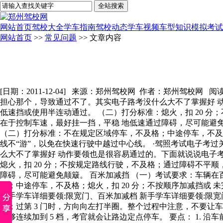
网站首页
驾校大全
学车指南
驾校动态
学车视频
车型知识
模拟考试
网站首页
>>
常见问题
>> 文章内容
[日期：2011-12-04] 来源：郑州驾校网 作者：郑州驾校网 阅
担心那个，导致通过不了。其实电子路考没什么大不了掌握好 动
低速挡或使用半连动通过。 （二）打分标准：熄火，扣 20 分
在于控制车速，最好挂一挡，平稳 地低速通过障碍，尽可能避免
（二）打分标准：不在规定区域停车，不及格；中途停车，不及格；
线不“游”，以免在快速行驶中越过中心线。 ·驾照考试电子考
么大不了掌握好 动作要领也是很容易通过的。下面就说说电子考
熄火，扣 20 分；不按规定路线行驶，不及格；通过障碍不平顺
障碍，尽可能避免颠簸。 百米加减挡 （一）考试要求：车辆在
格；中途停车，不及格；熄火，扣 20 分；不按顺序加减挡或 未
新手学车详细要领:限宽门、百米加减档 新手学车详细要领:限宽门、
圈；过第 3 门时，方向向左打半圈。整个过程中注意，不要让
能够连续加到 5 档，考官就会让路边定点停车。 要点： 1.