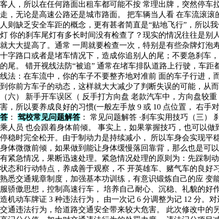
客人，所以在任何路面出租车都可能不按 常理出牌，突然停车
走，无论是高速公路还是城市路面。 把车辆当人看 在车流滚
人则缺乏安全车距的概念，更有甚者简直是“贴地飞行”，所以
灯 你的刹车尾灯有多长时间没有检查了？现实的情况往往是别
就大大提高了。通常 一周就要检查一次，特别是有些杂牌灯泡寿
十字路口或者是堵车情况下，造成你追别人的尾；不要急刹车，
的尾。 错开视线法防“被追” 通常在堵车排队道路上行驶，车
线法：在车流中，你的车子不要整齐地对准前 面的车子行进，
到你前方车子的动态，这样就大大减少了判断失误的可能，从而
（六） 新手开车误区（ 反手打方向盘 老款汽车中，方向盘较
害，所以要养成良好的习惯(一般左手放 9 或 10 点位置， 右
答
：
驾校常见问题解答
： 常见问题解答 ·刹车实用技巧（三
乘人员 也会跟着身体前倾。 事实上，如果掌握技巧，也可以
停稳时完全松开。由于制动力是持续减小， 所以车身会实现平
身体微微前倾，如果做到能让身体缓慢落回靠背，那么也是可以 
有紧急情况，果断迅速处理。紧急情况处理的原则为：先踩制动
状态和行动特点，养成善于观察，不 开英雄车、赌气车的良好习
熟悉交通规章制度，加强基本功训练，有意识锻炼自己的应 变能
服骄傲思想，控制高速行车， 培养自己耐心、沉稳、礼貌的好作风
造机动车牌证 3 种违法行为， 由一次记 6 分调整为记 12 
交通违法行为，给道路交通安全带来较大危害。 此次修改中的