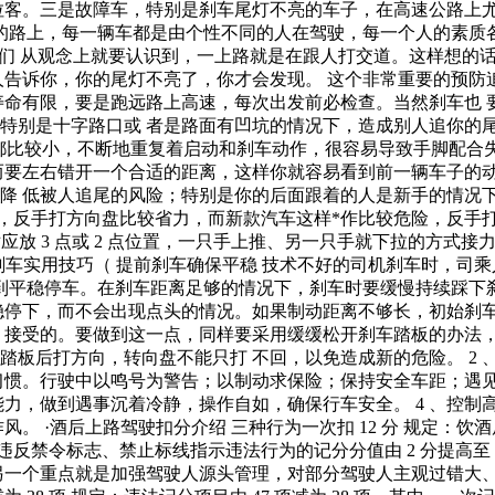
拉客。三是故障车，特别是刹车尾灯不亮的车子，在高速公路上尤
滚的路上，每一辆车都是由个性不同的人在驾驶，每一个人的素质
我们 从观念上就要认识到，一上路就是在跟人打交道。这样想的
人告诉你，你的尾灯不亮了，你才会发现。 这个非常重要的预防
命有限，要是跑远路上高速，每次出发前必检查。当然刹车也 要
特别是十字路口或 者是路面有凹坑的情况下，造成别人追你的尾
距都比较小，不断地重复着启动和刹车动作，很容易导致手脚配合
而要左右错开一个合适的距离，这样你就容易看到前一辆车子的动
降 低被人追尾的风险；特别是你的后面跟着的人是新手的情况下
重，反手打方向盘比较省力，而新款汽车这样*作比较危险，反手
手对应放 3 点或 2 点位置，一只手上推、另一只手就下拉的方式
） 刹车实用技巧（ 提前刹车确保平稳 技术不好的司机刹车时，
做到平稳停车。在刹车距离足够的情况下，刹车时要缓慢持续踩下
稳停下，而不会出现点头的情况。如果制动距离不够长，初始刹车
接受的。要做到这一点，同样要采用缓缓松开刹车踏板的办法，直
踏板后打方向，转向盘不能只打 不回，以免造成新的危险。 2
惯。行驶中以鸣号为警告；以制动求保险；保持安全车距；遇见行
力，做到遇事沉着冷静，操作自如，确保行车安全。 4 、控制
。 ·酒后上路驾驶扣分介绍 三种行为一次扣 12 分 规定：
分。对违反禁令标志、禁止标线指示违法行为的记分分值由 2 分提高
另一个重点就是加强驾驶人源头管理，对部分驾驶人主观过错大、