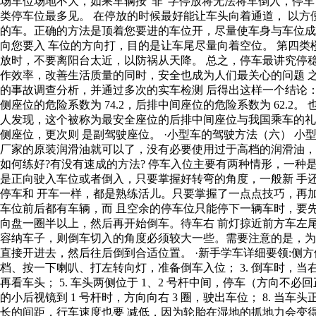
场车位场地不大，如果车辆按“非”字停放将无法将车倒入，停车
类停车位最多见。 在停放的时候最好能让车头向着通道， 以方
的车。正确的方法是顶着您要进的车位开，尽量使车身与车位成
向您要入 车位的方向打，目的是让车尾尽量向着空位。 第四
放时，不要离阳台太近，以防祸从天降。 总之，停车最讲究停稳
作效率，改善生活质量的同时，安全也成为人们最关心的问题 之一
的事故调查分析，并通过多次的实车检测 后得出这样一个结论：如果
侧座位的危险系数为 74.2，后排中间座位的危险系数为 62
人发现，这个被称为最安全座位的后排中间座位与我国乘车的礼
侧座位，更次则 是副驾驶座位。 ·小型车的驾驶方法（六） 
厂家的原装润滑油就可以了，没有必要使用过于高档的润滑油，
如何练好?有没有速成的方法? 停车入位主要有两种情形，一种
是正向驶入车位或者倒入，只要掌握好转弯的角度，一般新 手
停车和 开车一样，都是熟练活儿。只要掌握了一点点技巧，再
车位前后都有车辆，而 且空余的停车位只能停下一辆车时，要
向盘一圈半以上，然后再开始倒车。待车右 前灯掠近前方车左
容纳车子，则倒车切入的角度必须较大一些。需要注意的是，为
直接开进去，然后往后倒到合适位置。 ·新手学车详细要领:侧方停车
档、按一下喇叭、打左转向灯，准备倒车入位； 3. 倒车时，当右
再看车头； 5. 车头两侧位于 1、2 号杆中间，停车（方向不必
的小后视镜到 1 号杆时，方向向右 3 圈，驶出车位； 8. 
长的间距，行车速度也要 减低，因为轮胎在湿地的抓地力会变