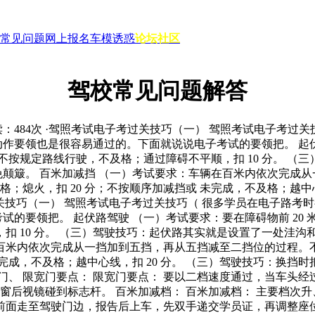
常见问题
网上报名
车模诱惑
论坛社区
驾校常见问题解答
读：
484
次
·驾照考试电子考过关技巧（一） 驾照考试电子考过关
作要领也是很容易通过的。下面就说说电子考试的要领把。 起伏路
；不按规定路线行驶，不及格；通过障碍不平顺，扣 10 分。 
颠簸。 百米加减挡 （一）考试要求：车辆在百米内依次完成从
熄火，扣 20 分；不按顺序加减挡或 未完成，不及格；越中心
过关技巧（一） 驾照考试电子考过关技巧（ 很多学员在电子路
试的要领把。 起伏路驾驶 （一）考试要求：要在障碍物前 20
，扣 10 分。 （三）驾驶技巧：起伏路其实就是设置了一处洼
百米内依次完成从一挡加到五挡，再从五挡减至二挡位的过程。不
完成，不及格；越中心线，扣 20 分。 （三）驾驶技巧：换挡时
 限宽门要点： 限宽门要点： 要以二档速度通过，当车头经过第 1
车窗后视镜碰到标志杆。 百米加减档： 百米加减档： 主要档次
 沿车前面走至驾驶门边，报告后上车，先双手递交学员证，再调整