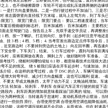
厢角对准左后桩杆，立即要回方向，但不能过猛，直到车身回正。
饼之上，也不得碰擦圆饼；车轮不可超出或轧压道路两侧的边缘线。
技巧：一是打方向盘要熟练。二是一挡行驶过程中不加油门。三是
对 准左圆饼竖向直径线下方末端，就马上左驾方向，到了车头已
限宽门、 限宽门要点： 限宽门要点： 要以二档速度通过，当车头经
让车窗后视镜碰到标志杆。 百米加减档： 百米加减档： 主要档
 沿车前面走至驾驶门边，报告后上车，先双手递交学员证，再调整
挂 1 档、按一下喇叭、打左转向灯、放手刹（起步时注意平地还是
挂 3 档；4 档、5 档； 4. 当考官发出路边定点停车指令后
，近至路边时（不要掉到旁边的土地上） 向左回半圈，再迅速
放下安全带，下车关门，结束。 5. 行车过程中，遇到与前车距
；掉头时，应将双脚放在离合、脚刹上方，做好随时停 车准备。 
际上很考技巧，绕桩时间哪怕缩短 0.1 秒，都意味着技术出现很
弯不足的情况。 绕 S 桩我们应该在开车起步时，匀速加油、
教练介绍，在这样的攻弯过程，由 于 DSC 的介入，车辆可能会
大转弯半径、减少打方向盘幅度，这也可以顺利 提速。 ·省油窍门
不要太 早或太晚换挡，太早了动力不足；太晚油耗增加。车速可以
驶方法 轻加油，轻刹车，早刹车 在保证汽车正常行驶的前提下
路段内，刹车距离的增加就意味着踩油门距离的 缩短。 可以滑
时分为两种情况：当转速高于怠速时，发动机系统停止喷油，当转
行一些挂挡 滑行。 合理使用空调 合理使用空调也能降低油耗。
冷功能，这样空调压缩机就不会启动，从而省油。但在 时速高于