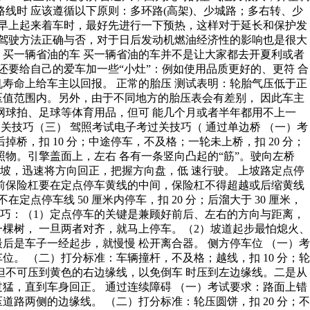
线时 应该遵循以下原则：多环路(高架)、少城路；多右转、少
季早上起来着车时，最好先进行一下预热，这样对于延长和保护发
的驾驶方法正确与否，对于日后发动机燃油经济性的影响也是很大
 1、买一辆省油的车 买一辆省油的车并不是让大家都去开夏利或者
还要给自己的爱车加一些“小灶”：例如使用品质更好的、更符 合
寿命上给车主以回报。 正常的胎压 测试表明：轮胎气压低于正
值范围内。另外，由于不同地方的胎压表会有差别， 因此车主
网球拍、足球等体育用品，但可 能几个月或者半年都用不上一
过关技巧（三） 驾照考试电子考过关技巧（ 通过单边桥 （一）考
，扣 10 分；中途停车，不及格；一轮未上桥，扣 20 分；
参照物。引擎盖面上，左右 各有一条竖向凸起的“筋”。驶向左桥
坡，迅速将方向回正，把握方向盘，低 速行驶。 上坡路定点停
前保险杠要在定点停车黄线的中间，保险杠不得超越或后缩黄线
定点停车线 50 厘米内停车，扣 20 分；后溜大于 30 厘米，
驾驶技巧：（1）定点停车的关键是兼顾好前后、左右的方向与距离，
棵树， 一旦两者对齐，就马上停车。（2）坡道起步最怕熄火、
后是车子一经起步，就慢慢 松开离合器。 侧方停车位 （一）考
。 （二）打分标准：车辆撞杆，不及格；越线，扣 10 分；轮
车，但不可压到黄色的右边缘线，以免倒车 时压到左边缘线。二是从
猛，直到车身回正。 通过连续障碍 （一）考试要求：路面上错
道路两侧的边缘线。 （二）打分标准：轮压圆饼，扣 20 分；不