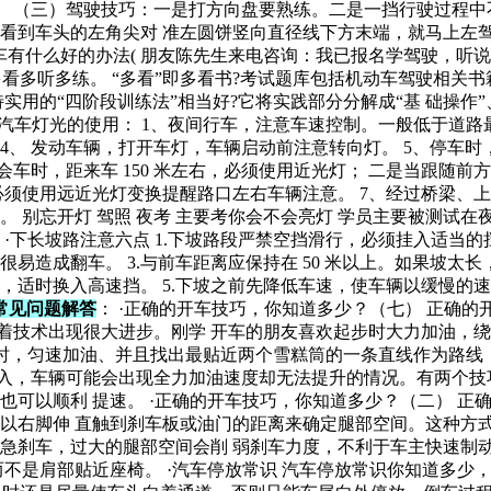
分。 （三）驾驶技巧：一是打方向盘要熟练。二是一挡行驶过程
看到车头的左角尖对 准左圆饼竖向直径线下方末端，就马上左
驶汽车有什么好的办法( 朋友陈先生来电咨询：我已报名学驾驶，
看多听多练。 “多看”即多看书?考试题库包括机动车驾驶相关书
用的“四阶段训练法”相当好?它将实践部分分解成“基 础操作”、
间汽车灯光的使用： 1、夜间行车，注意车速控制。一般低于道路
 4、 发动车辆，打开车灯，车辆启动前注意转向灯。 5、停车
会车时，距来车 150 米左右，必须使用近光灯； 二是当跟随
必须使用远近光灯变换提醒路口左右车辆注意。 7、经过桥梁、
 别忘开灯 驾照 夜考 主要考你会不会亮灯 学员主要被测试在
·下长坡路注意六点 1.下坡路段严禁空挡滑行，必须挂入适当的
造成翻车。 3.与前车距离应保持在 50 米以上。如果坡太长
适时换入高速挡。 5.下坡之前先降低车速，使车辆以缓慢的速
常见问题解答
： ·正确的开车技巧，你知道多少？（七） 正确的开
意味着技术出现很大进步。刚学 开车的朋友喜欢起步时大力加油
步时，匀速加油、并且找出最贴近两个雪糕筒的一条直线作为路线，这
介入，车辆可能会出现全力加油速度却无法提升的情况。有两个技巧
可以顺利 提速。 ·正确的开车技巧，你知道多少？（二） 正确
以右脚伸 直触到刹车板或油门的距离来确定腿部空间。这种方式
急刹车，过大的腿部空间会削 弱刹车力度，不利于车主快速制
不是肩部贴近座椅。 ·汽车停放常识 汽车停放常识你知道多少，