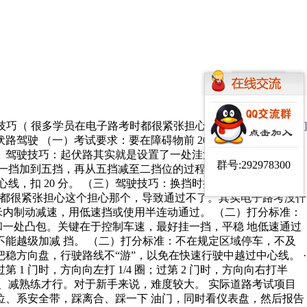
技巧（ 很多学员在电子路考时都很紧张担心这个
[字体：
大
中
小
]
驾驶 （一）考试要求：要在障碍物前 20 米内制动减速，用
（三）驾驶技巧：起伏路其实就是设置了一处洼沟和一处凸包。关键
群号:292978300
一挡加到五挡，再从五挡减至二挡位的过程。不能越级加减 挡。
线，扣 20 分。 （三）驾驶技巧：换挡时把稳方向盘，行驶路
考时都很紧张担心这个担心那个，导致通过不了。其实电子路考没什
 米内制动减速，用低速挡或使用半连动通过。 （二）打分标准：
沟和一处凸包。关键在于控制车速，最好挂一挡，平稳 地低速通过
能越级加减 挡。 （二）打分标准：不在规定区域停车，不及
把稳方向盘，行驶路线不“游”，以免在快速行驶中越过中心线。 ·
 门时，方向向左打 1/4 圈；过第 2 门时，方向向右打半
升、减熟练才行。对于新手来说，难度较大。 实际道路考试项目
座位、系安全带，踩离合、踩一下 油门，同时看仪表盘，然后报告