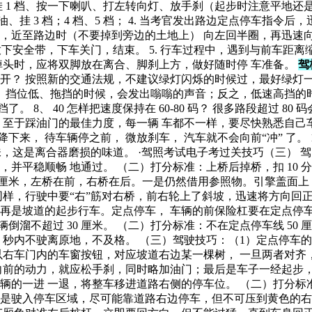
挂 1 档、按一下喇叭、打左转向灯、放手刹（起步时注意平地还是
挂 3 档；4 档、5 档； 4. 当考官发出路边定点停车指令后
，近至路边时（不要掉到旁边的土地上） 向左回半圈，再迅速
放下安全带，下车关门，结束。 5. 行车过程中，遇到与前车距
；掉头时，应将双脚放在离合、脚刹上方，做好随时停 车准备。
驾
前开？ 按照新的交通法规，不建议绿灯闪烁的时候过，最好绿灯一
快、挡位低、拖挡的时候，会发出嗡嗡的声音；反之，低速高挡的
了。 8、 40 怎样把速度保持在 60-80 码？ 很多路段超过 8
至于踩油门的最佳力度，每一辆 车都不一样，要尽快熟悉自己车
下来， 待车辆停之前， 微放刹车， 汽车就不会向前“冲” 了。
味，这是离合器磨损的味道。 ·驾照考试电子考过关技巧（三） 
稳顺畅 地通过。 （二）打分标准：上桥后掉桥，扣 10 分；中
 厘米，左桥在前，右桥在后。一是仍然借用参照物。引擎盖面上，
样，行驶中要“右”筋对右桥，前右轮上了斜坡，迅速将方向回正
是坡道的起步行车。定点停车， 车辆的前保险杠要在定点停车黄
溜不超过 30 厘米。 （二）打分标准：不在定点停车线 50 厘米
挡，60 秒内不驶离原地，不及格。 （三）驾驶技巧：（1）定点
右车门内的车窗按钮，对应坡道右边某一棵树， 一旦两者对齐，
前的动力，就应松手刹，同时略加油门；最后是车子一经起步，就
的一进 一退，将整车移进道路右侧的停车位。 （二）打分标准：
巧：一是驶入停车区域，尽可能靠道路右边停车，但不可压到黄色的