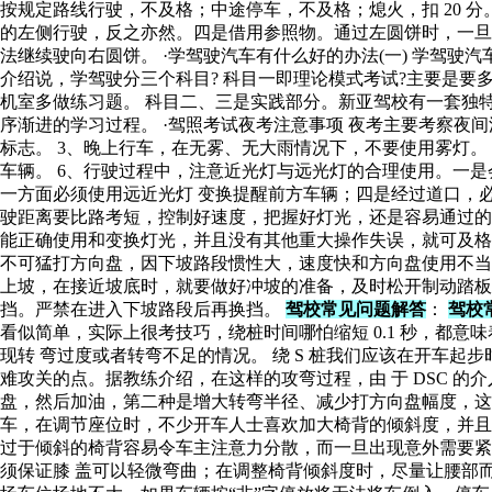
按规定路线行驶，不及格；中途停车，不及格；熄火，扣 20 
的左侧行驶，反之亦然。四是借用参照物。通过左圆饼时，一旦
法继续驶向右圆饼。 ·学驾驶汽车有什么好的办法(一) 学驾
介绍说，学驾驶分三个科目? 科目一即理论模式考试?主要是要多
机室多做练习题。 科目二、三是实践部分。新亚驾校有一套独特实
序渐进的学习过程。 ·驾照考试夜考注意事项 夜考主要考察夜
标志。 3、晚上行车，在无雾、无大雨情况下，不要使用雾灯。
车辆。 6、行驶过程中，注意近光灯与远光灯的合理使用。一是
一方面必须使用远近光灯 变换提醒前方车辆；四是经过道口，
驶距离要比路考短，控制好速度，把握好灯光，还是容易通过的。
能正确使用和变换灯光，并且没有其他重大操作失误，就可及格 
不可猛打方向盘，因下坡路段惯性大，速度快和方向盘使用不当很易
上坡，在接近坡底时，就要做好冲坡的准备，及时松开制动踏板，
挡。严禁在进入下坡路段后再换挡。
驾校常见问题解答
：
驾校
看似简单，实际上很考技巧，绕桩时间哪怕缩短 0.1 秒，都
现转 弯过度或者转弯不足的情况。 绕 S 桩我们应该在开车起
难攻关的点。据教练介绍，在这样的攻弯过程，由 于 DSC 的
盘，然后加油，第二种是增大转弯半径、减少打方向盘幅度，这也
车，在调节座位时，不少开车人士喜欢加大椅背的倾斜度，并且
过于倾斜的椅背容易令车主注意力分散，而一旦出现意外需要紧
须保证膝 盖可以轻微弯曲；在调整椅背倾斜度时，尽量让腰部而