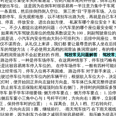
 时还是尽量使车头向着通道，否则只能车尾向外停放，倒车过程中
便驶出车位。 这是因为在倒车时很容易将一半注意力集中于车尾
一条直线，然后挂倒挡倒入空位。 第三类“目”字形停车场。入
类楼群停车。应先观察地形，以不堵别车出路为先，再就是自己车
、停直、停放安全、进出自如方便。 ·私家车哪个座位安全？ 
。不少人都提出这样的问题：小汽车里的哪个座位最安全呢？ 据美
将汽车驾驶员座位的危险系数设定为 100，则副驾驶座位的危险系
.2。 也就是说，小汽车内安全性由大到小可排列为：后排中间座位
仪不谋而合。从礼仪上来讲，我们都 要让最尊贵的客人坐在后
小型车的驾驶方法（ 不必使用太高档的润滑油 换润滑油时，有的
高档润滑油并不会起更好的 作用。
驾校常见问题解答
：
驾校常
是路边停车，一种是停车场停车。在这两种情形下，停车技巧略有
还是比较容易将车停入车位的。 在停车场停车，一般有四种可能
加上经常练习，停车入位将不再困难。 路边停车 对于新手来说
先驶过停车位与前方车位内的车辆平行，根据欲入车位大小，决定
尾灯时，便开始回正并向左旋转方向盘。等车体已头尾完整停进前
 防止前车左后保险杠尾端顶到自车右侧门，并排时的间隙应多预
 新手学车详细要领: 侧方停车要点： 侧方停车要点： 1. 沿停
侧后车窗小三角中心与 1 号杆平行时，方向向右 1 圈半，立刻看
回正，保持停车时的位置）； 6. 踩离合、挂入 1 档、打右转向
当车头正时，方向向左回 1 圈，继续前行。 ·雨天驾车技巧 在下
得比较差，因为刹车力会随之减弱且较容易锁死。 胎压略为提高