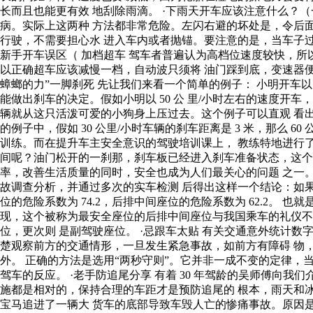
长而且也能更有效 地刮除雨滴。 ·下雨天开车应该注意什么？
病。实际上这两种 方法都非常危险。左闪右避的坏处是，令后面
行驶，不需要担心水 进入车内或者抛锚。要注意的是，当车子
新手开车误区（ 加档超车 驾车者普遍认为高档位速度较快，
以正确超车应该减慢一档，自动波只须将 油门踩到底，变速器便
蟑螂的力”一脚刹死 先让我们来看一个简单的例子： 小明开车以 30
能做出刹车的决定。假如小明以 50 公 里/小时左右的速度开车
辆就从这只活泼可爱的小狗身上压过去。这个例子可以直观 看出
的例子中，假如 30 公里/小时车辆的刹车距离是 3 米，那么 
训练。而在提升车主安全意识的驾驶培训课上， 教练特地进行
间呢？油门松开的一刹那，刹车板已经进入刹车准备状态，这个时
率，改善生活质量的同时，安全也成为人们最关心的问题 之一。不
故调查分析，并通过多次的实车检测 后得出这样一个结论：如果将汽
位的危险系数为 74.2，后排中间座位的危险系数为 62.2
现，这个被称为最安全座位的后排中间座位与我国乘车的礼仪不
位，更次则 是副驾驶座位。 ·忌跟车太贴 有关交通意外统计
楚观察前方的交通情形，一旦发生紧急事故，如前方有障碍 物
外。 正确的方法是选用“两秒守则”。它并非一成不变的定律
驾车的反应。 ·老手防追尾分享 有着 30 年驾龄的吴师傅向
施都是相对的，保持合理的车距才是预防追尾的 根本，雨天和
宝马追进了一辆大 货车的底部导致车毁人亡的惨痛事故。原因