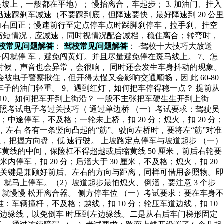
坡上，一般都在平地）； 慢抬离合，车起步； 3. 加油门、挂入
，迅速踩刹车减速（不要踩到底，但降速要快，最好降速到 20 公里
向右回正；慢速前行至定点停车点时踩脚刹停车，拉手刹、挂空
离缩短情况，应减速，同时视情况配合减档，稳住离合；转弯时，
校常见问题解答
：
驾校常见问题解答
： ·驾校十大技巧大放送
闪就停 车，避免闯黄灯。并且尽量避免停在斑马线上。 7、怎
时候，声音也会异常，会很响， 同时还会发生车身抖动的现象。
0 码会被电子警察揪住，但开得太慢又会影响交通顺畅，因 此 60-80
子的油门轻重。 9、遇到红灯，如何把车停得稳一点？ 提前从
 10、如何把车开到上街沿？ 一般不主张把车硬生生开到上街
驾照考试电子考过关技巧（ 通过单边桥 （一）考试要求：驾驶员
途停车，不及格；一轮未上桥，扣 20 分；熄火，扣 20 分；
左右 各有一条竖向凸起的“筋”。驶向左桥时，要将左“筋”对准
，把握方向盘，低 速行驶。 上坡路定点停车与坡道起步 （一）
线的中间，保险杠不得超越或后缩黄线 50 厘米，前后右轮要
内停车，扣 20 分；后溜大于 30 厘米，不及格；熄火，扣 20
停车的关键是兼顾好前后、左右的方向与距离，同样可借用参照物。即
就马上停车。（2）坡道起步最怕熄火、倒溜，要注意 3 个步
慢慢 松开离合器。 侧方停车位 （一）考试要求：要在车身不
车辆撞杆，不及格；越线，扣 10 分；轮压车道边线，扣 10
右边缘线，以免倒车 时压到左边缘线。二是从右后车门梯形固定