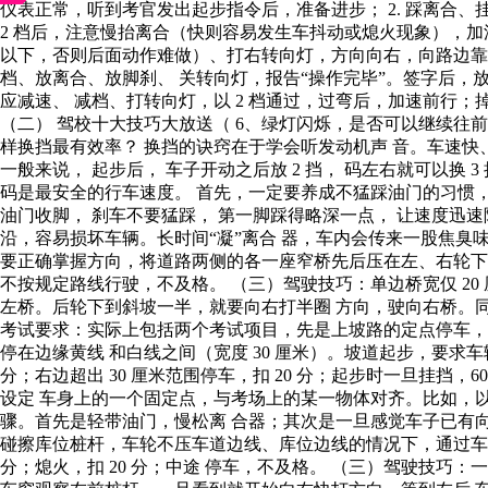
仪表正常，听到考官发出起步指令后，准备进步； 2. 踩离合、
2 档后，注意慢抬离合（快则容易发生车抖动或熄火现象），加油、
以下，否则后面动作难做）、打右转向灯，方向向右，向路边靠
档、放离合、放脚刹、 关转向灯，报告“操作完毕”。签字后，
应减速、 减档、打转向灯，以 2 档通过，过弯后，加速前行
（二） 驾校十大技巧大放送（ 6、绿灯闪烁，是否可以继续往
样换挡最有效率？ 换挡的诀窍在于学会听发动机声 音。车速
一般来说， 起步后， 车子开动之后放 2 挡， 码左右就可以换 3 挡
码是最安全的行车速度。 首先，一定要养成不猛踩油门的习惯，
油门收脚， 刹车不要猛踩， 第一脚踩得略深一点， 让速度迅速降
沿，容易损坏车辆。长时间“凝”离合 器，车内会传来一股焦臭
要正确掌握方向，将道路两侧的各一座窄桥先后压在左、右轮下，并平
不按规定路线行驶，不及格。 （三）驾驶技巧：单边桥宽仅 20
左桥。后轮下到斜坡一半，就要向右打半圈 方向，驶向右桥。同
考试要求：实际上包括两个考试项目，先是上坡路的定点停车，再
停在边缘黄线 和白线之间（宽度 30 厘米）。坡道起步，要求车辆倒
分；右边超出 30 厘米范围停车，扣 20 分；起步时一旦挂
设定 车身上的一个固定点，与考场上的某一物体对齐。比如，以
骤。首先是轻带油门，慢松离 合器；其次是一旦感觉车子已有向
碰擦库位桩杆，车轮不压车道边线、库位边线的情况下，通过车辆
分；熄火，扣 20 分；中途 停车，不及格。 （三）驾驶技