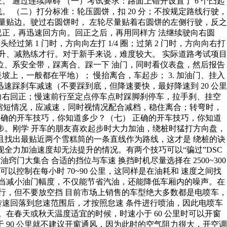
 通过连续障碍 （一）考试要求：路面上错开设置了 6 个凸起
 （二）打分标准：轮压圆饼，扣 20 分；不按规定路线行驶，
尽量贴边。驶过右圆饼时， 左轮尽量贴着右圆饼的左侧行驶，反之
正，再迅速回方向。回正之后，再用同样方 法继续驶向右圆
过第 1 门时，方向向左打 1/4 圈；过第 2 门时，方向向右打
次升、减熟练才行。对于新手来说，难度较大。 实际道路考试项目
座位、系安全带，踩离合、踩一下 油门，同时看仪表盘，然后报告
坡上，一般都在平地）； 慢抬离合，车起步； 3. 加油门、挂入
，迅速踩刹车减速（不要踩到底，但降速要快，最好降速到 20 公里
向右回正；慢速前行至定点停车点时踩脚刹停车，拉手刹、挂空
离缩短情况，应减速，同时视情况配合减档，稳住离合；转弯时，
·正确的开车技巧，你知道多少？（七） 正确的开车技巧，你知道
大进步。刚学 开车的朋友喜欢起步时大力加油，绕桩时猛打方向盘，
并且找出最贴近两个雪糕筒的一条直线作为路线，这才是 绕桩的诀
出现全力加油速度却无法提升的情况。有两个技巧可以“骗过”DSC
大集合 合适的挡位与车速 换挡时机尽量选择在 2500~300
控制在每小时 70~90 公里，这同样是在油耗和 速度之间找
适当减小油门幅度，不仅能节省汽油，还能降低车厢内的噪声。在
行，但不要放空挡 目前市场上销售的车型绝大多数都是电喷车，
速回落到怠速范围后，才按照怠速 条件进行喷油，因此电喷车
在春天或秋天温度适宜的时候，时速小于 60 公里时可以开窗
 90 公里就不建议开窗通风，因为此时的空气阻力很大，开空调