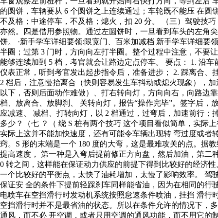
车窗观察左前桩杆，一旦看到就开始向右快打方向，等到左后 车
的圆饼，车辆要从 6 个圆饼之上连续通过；车轮既不能压 在圆
不及格；中途停车，不及格；熄火，扣 20 分。 （三）驾驶
亦然。四是借用参照物。通过左圆饼时，一旦看到车头的左角尖
饼。 ·新手学车详细要领:限宽门、百米加减档 新手学车详细要领:
半圈；过第 3 门时，方向向左打半圈。整个过程中注意，不要
能够连续加到 5 档，考官就会让路边定点停车。 要点： 1.
仪表正常，听到考官发出起步指令后，准备进步； 2. 踩离合、
2 档后，注意慢抬离合（快则容易发生车抖动或熄火现象），加油、
以下，否则后面动作难做）、打右转向灯，方向向右，向路边靠
档、放离合、放脚刹、 关转向灯，报告“操作完毕”。签字后，
应减速、 减档、打转向灯，以 2 档通过，过弯后，加速前行
多少？（七 ？（ 绕 S 桩有两个技巧 这个项目看似简单，实
实际上这并不能加快速度，还有可能令车辆出现转 弯过度或者转
窍。S 形的末端是一个 180 度的大弯，这是最难攻关的点。据
提高速度， 第一种是入弯后提前修正方向盘，然后加油，第二种是增
0 转之间，这样能在保证动力供应的前提下得到比较好的经济性。
一个比较好的平衡点，太快了油耗增加，太慢了影响效率。 驾
保证安 全的条件下提前轻踩刹车同样能省油，因为在相同的行驶
电喷车在空挡滑行时发动机系统按照怠速条件喷油，挂挡 滑行
空挡滑行时并不是最省油的状态。所以在条件允许的情况下，多进
通风，而不必 开空调，或者只用空调的通风功能，而不用它的制