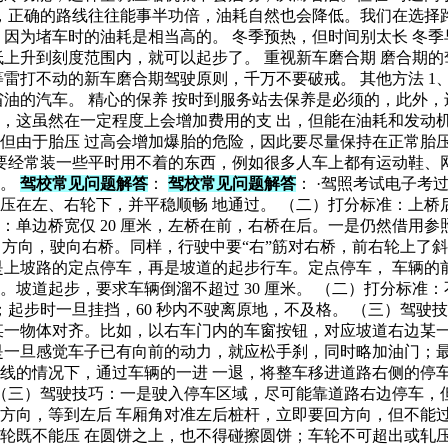
，正确的路线往往能事半功倍，油耗自然也会降低。我们在选择路
，因为堵车时的油耗是相当高的。 冬季预热，但时间别太长 冬
低上升到刻度范围内，就可以起步了。 重视新车磨合期 磨合期
0 转等雷打不动的新车磨合期驾驶原则，千万不要破戒。 其他方法
油的汽车。 精心的保养 按时到服务站去保养是必须的，此外，
，这虽然在一定程度上会增加费用的支 出，但能在油耗和发动机
但由于胎压 过高会增加爆胎的危险，因此要尽量保持在正常胎压
不要经常装一些平时用不着的东西，例如很多人车上都有运动鞋、
耗。
驾校常见问题解答
：
驾校常见问题解答
： ·驾照考试电子考
左、右轮下，并平稳顺畅 地通过。 （二）打分标准：上桥后掉桥
技巧：单边桥宽仅 20 厘米，左桥在前，右桥在后。一是仍然借用
 方向，驶向右桥。同样，行驶中要“右”筋对右桥，前右轮上了斜
是上坡路的定点停车，再是坡道的起步行车。定点停车， 车辆的
。坡道起步，要求车辆倒溜不超过 30 厘米。 （二）打分标准：不在
20 分；起步时一旦挂挡，60 秒内不驶离原地，不及格。 （三）
某一物体对齐。比如，以右车门内的车窗按钮，对应坡道右边某一
次是一旦感觉车子已有向前的动力，就应松手刹，同时略加油门；最
的情况下，通过车辆的一进 一退，将整车移进道路右侧的停车位
及格。 （三）驾驶技巧：一是驶入停车区域，尽可能靠道路右边停
方向，等到左后 车厢角对准左后桩杆，立即要回方向，但不能过
；车轮既不能压 在圆饼之上，也不得碰擦圆饼；车轮不可超出或轧压