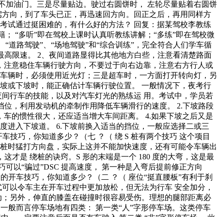
中不加油门。三是尽量贴边。驶过右圆饼时， 左轮尽量贴着右圆饼
驾方向，到了车头已正，再迅速回方向。回正之后，再用同样方
听说考试通过挺困难的，有什么好的方法？ 回复：据某驾校李教练
籍； “多听”即在驾校上课时认真听教练讲解；“多练”即在驾校微
“道路驾驶”、“场地驾驶”和“综合训练”，完全符合人们学车循
最高限速。 2、夜间道路显得比其他地方白些，注意看清楚路面
时，注意稳住车辆行驶方向，不要过于向右边靠，注意右方行人或
前方车辆时，必须使用近光灯；三是超车时，一方面打开转向灯，另
上坡或下坡时，能正确估计车辆行驶位置。 一般情况下，夜考行
夜间行车的技能，以及对汽车灯光的熟练运 用。考试中，学员若
挡位，利用发动机的牵制作用降低车辆滑行的速度。 2.下坡路段
，车的惯性很大，还应适当增大车间距离。 4.如果下坡之后又是
度进入下坡道。 6.下坡前换入适当的挡位，一般应选择二或三
车技巧，你知道多少？（七 ？（ 绕 S 桩有两个技巧 这个项目
，绕桩时猛打方向盘，实际上这并不能加快速度，还有可能令车辆出
才是 绕桩的诀窍。S 形的末端是一个 180 度的大弯，这是最
可以“骗过”DSC 提高速度， 第一种是入弯后提前修正方向
的开车技巧，你知道多少？（二 ？（ 座位“挺直腰板”有利于刹
可以令车主在开车过程中更加放松，但无法为行车 安全加分，
动；另外，伸直的膝盖在碰撞时很容易受伤。理想的腿部距离必
一般而言停车场地有四类： 第一类“人”字形停车场。这类停车