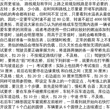
反而更省油。 路线规划有学问 上路之前规划线路是非常必要的
左转；多大路、少小路。在时间和路线上尽量避 开堵车的路段
动机的寿命都有好处，但时间不宜 过长，只要看到水温表从最
的。因此一定要牢记时速不超 过 80 公里、转速不超过 400
是奥拓，而是说大家在自己认为的价格或车型范围内选择 一辆省
爱车要求的润滑油，或者考虑使用一些口碑比较好的燃油添加剂
常值时，油耗会明显增加，而高于正常值时，油耗会略有降低，
自己最好准备一块胎压表，以便随时检查。 正常的载荷 车上
次。类似的物品会增加车的负载，日久天长也会增加无谓的油
试要求：驾驶员要正确掌握方向，将道路两侧的各一座窄桥先后压在
熄火，扣 20 分； 不按规定路线行驶，不及格。 （三）驾驶
时，要将左“筋”对准左桥。后轮下到斜坡一半，就要向右打半圈
车与坡道起步 （一）考试要求：实际上包括两个考试项目，先
50 厘米，前后右轮要停在边缘黄线 和白线之间（宽度 30 厘米）
不及格；熄火，扣 20 分；右边超出 30 厘米范围停车，扣 
同样可借用参照物。即设定 车身上的一个固定点，与考场上的
倒溜，要注意 3 个步骤。首先是轻带油门，慢松离 合器；其
试要求：要在车身不碰擦库位桩杆，车轮不压车道边线、库位边线
压车道边线，扣 10 分；熄火，扣 20 分；中途 停车，不
右后车门梯形固定车窗观察左前桩杆，一旦看到就开始向右快打
开设置了 6 个凸起的圆饼，车辆要从 6 个圆饼之上连续通过