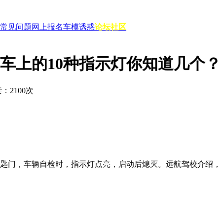
常见问题
网上报名
车模诱惑
论坛社区
车上的10种指示灯你知道几个？
读：
2100
次
门，车辆自检时，指示灯点亮，启动后熄灭。远航驾校介绍，