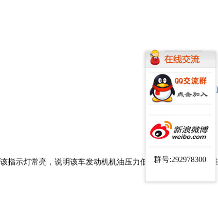
[字体：
大
中
小
]
群号:292978300
该指示灯常亮，说明该车发动机机油压力低于规定标准，需要维