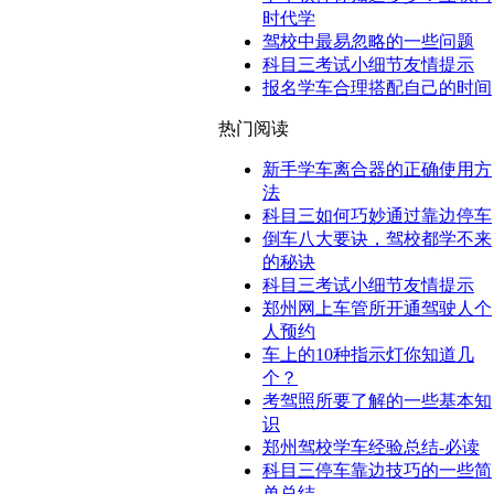
时代学
驾校中最易忽略的一些问题
科目三考试小细节友情提示
报名学车合理搭配自己的时间
热门阅读
新手学车离合器的正确使用方
法
科目三如何巧妙通过靠边停车
倒车八大要诀，驾校都学不来
的秘诀
科目三考试小细节友情提示
郑州网上车管所开通驾驶人个
人预约
车上的10种指示灯你知道几
个？
考驾照所要了解的一些基本知
识
郑州驾校学车经验总结-必读
科目三停车靠边技巧的一些简
单总结