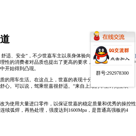
道
舒适、安全”，不少世嘉车主以亲身体验向身边
[字体：
大
中
小
]
理性的消费者对品质也提出了更高的要求，国内不少合资品牌中
中开始得到凸现。
群号:292978300
质的用车生活。在这点上，世嘉的表现十分抢眼：“首先世嘉的
舒心。可以说，驾乘世嘉很舒适。”来自上海的车主钟先生表
，改为使用大量进口零件，以保证世嘉的稳定质量和优秀的操控性
型后连续弧焊，再热处理，强度达到1600Mpa，是普通高强板的4