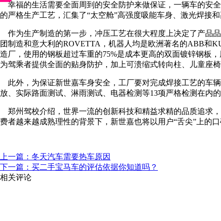
幸福的生活需要全面周到的安全防护来做保证，一辆车的安全品
的严格生产工艺，汇集了“太空舱”高强度吸能车身、激光焊接
作为生产制造的第一步，冲压工艺在很大程度上决定了产品品质
团制造和意大利的ROVETTA，机器人均是欧洲著名的ABB
造厂，使用的钢板超过车重的75%是成本更高的双面镀锌钢板，厚
为驾乘者提供全面的贴身防护，加上可溃缩式转向柱、儿童座椅
此外，为保证新世嘉车身安全，工厂要对完成焊接工艺的车辆抽
放、实际路面测试、淋雨测试、电器检测等13项严格检测在内
郑州驾校介绍，世界一流的创新科技和精益求精的品质追求，使
费者越来越成熟理性的背景下，新世嘉也将以用户“舌尖”上的
上一篇：冬天汽车需要热车原因
下一篇：买二手宝马车的评估依据你知道吗？
相关评论