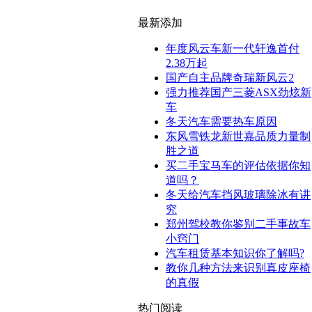
最新添加
年度风云车新一代轩逸首付
2.38万起
国产自主品牌奇瑞新风云2
强力推荐国产三菱ASX劲炫新
车
冬天汽车需要热车原因
东风雪铁龙新世嘉品质力量制
胜之道
买二手宝马车的评估依据你知
道吗？
冬天给汽车挡风玻璃除冰有讲
究
郑州驾校教你鉴别二手事故车
小窍门
汽车租赁基本知识你了解吗?
教你几种方法来识别真皮座椅
的真假
热门阅读