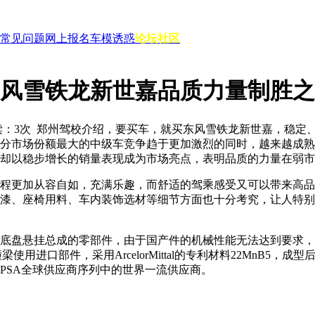
常见问题
网上报名
车模诱惑
论坛社区
风雪铁龙新世嘉品质力量制胜之
读：
3
次
郑州驾校介绍，要买车，就买东风雪铁龙新世嘉，稳定、
分市场份额最大的中级车竞争趋于更加激烈的同时，越来越成熟
却以稳步增长的销量表现成为市场亮点，表明品质的力量在弱市
程更加从容自如，充满乐趣，而舒适的驾乘感受又可以带来高品
漆、座椅用料、车内装饰选材等细节方面也十分考究，让人特别
如底盘悬挂总成的零部件，由于国产件的机械性能无法达到要求
进口部件，采用ArcelorMittal的专利材料22MnB5，成
PSA全球供应商序列中的世界一流供应商。