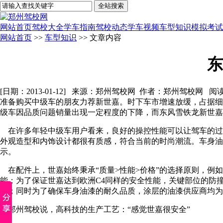
网站首页
驾校大全
学车指南
驾校动态
学车视频
车型知识
模拟考试
网站首页
>>
车型知识
>> 文章内容
东
[日期：2013-01-12] 来源：郑州驾校网 作者：郑州驾校网 阅
准备购买中级车的朋友力荐新世嘉。时下车市增速放缓，占据细
级车因品质问题销量出现一定程度的下降，而东风雪铁龙新世嘉
在许多年轻中级车用户看来，良好的操控性能可以让驾车的过
外观造型和内饰设计都很有质感，符合当前的时尚潮流。车身油
示。
在配件上，世嘉始终秉承“质量>性能>价格”的选择原则，例
能；为了保证世嘉达到欧洲C4同样的安全性能，关键部位的防撞梁使用
倍；同时为了确保车身油漆的耐久品质，涂层的油漆供应商均为
郑州驾校说，高科技的生产工艺：“感觉世嘉很安全”