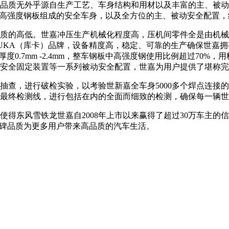
质无外乎源自生产工艺、车身结构和用材以及丰富的主、被动安
和高强度钢板组成的安全车身，以及全方位的主、被动安全配置
的高低。世嘉冲压生产机械化程度高，压机间零件全是由机械人
和KUKA（库卡）品牌，设备精度高，稳定、可靠的生产确保世
度0.7mm -2.4mm，整车钢板中高强度钢使用比例超过70
安全固定装置等一系列被动安全配置，世嘉为用户提供了堪称完
查，进行破检实验，以考验世新嘉全车身5000多个焊点连接
的最终检测线，进行包括在内的全面而细致的检测，确保每一辆
得东风雪铁龙世嘉自2008年上市以来赢得了超过30万车主的
口碑品质为更多用户带来高品质的汽车生活。