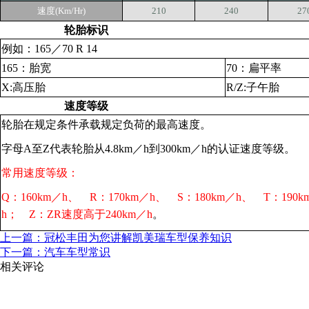
速度(Km/Hr)
210
240
27
轮胎标识
例如：165／70 R 14
165：胎宽
70：扁平率
X:高压胎
R/Z:子午胎
速度等级
轮胎在规定条件承载规定负荷的最高速度。
字母A至Z代表轮胎从4.8km／h到300km／h的认证速度等级。
常用速度等级：
Q：160km／h、 R：170km／h、 S：180km／h、 T：190
h； Z：ZR速度高于240km／h
。
上一篇：冠松丰田为您讲解凯美瑞车型保养知识
下一篇：汽车车型常识
相关评论