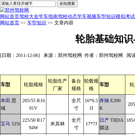
网站首页
驾校大全
学车指南
驾校动态
学车视频
车型知识
模拟考试
网站首页
>>
车型知识
>> 文章内容
轮胎基础知识
[日期：2011-12-06] 来源：郑州驾校网 作者：郑州驾校网 阅
轮胎生产
备台
轮毂规
车型
轮胎规格
车型
轮
厂家
规格
格
本田
思
205/55 R16
全尺
16*6.5
奔驰
E200
205
域
91V
寸
JJ
K
225/50 R17
全尺
日产
TIIDA
185/
宝马
525i
米其林
17*7J
94W
寸
骐达