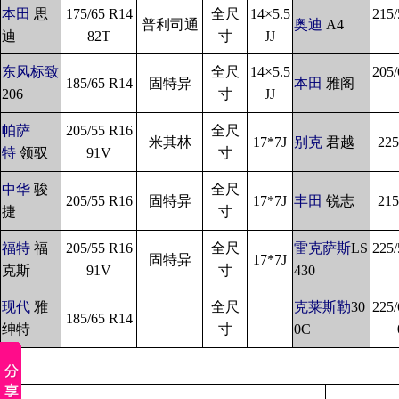
本田
思
175/65 R14
全尺
14×5.5
215/
普利司通
奥迪
A4
迪
82T
寸
JJ
东风标致
全尺
14×5.5
205/
185/65 R14
固特异
本田
雅阁
206
寸
JJ
帕萨
205/55 R16
全尺
米其林
17*7J
别克
君越
225
特
领驭
91V
寸
中华
骏
全尺
205/55 R16
固特异
17*7J
丰田
锐志
215
捷
寸
福特
福
205/55 R16
全尺
雷克萨斯
LS
225/
固特异
17*7J
克斯
91V
寸
430
现代
雅
全尺
克莱斯勒
30
225/
185/65 R14
绅特
寸
0C